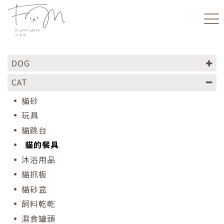
DOG
CAT
貓砂
玩具
貓跳台
貓的餐具
沐浴用品
貓抓板
貓砂盆
飼料乾乾
濕食罐頭