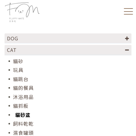
DOG
CAT
貓砂
玩具
貓跳台
貓的餐具
沐浴用品
貓抓板
貓砂盆
飼料乾乾
濕食罐頭